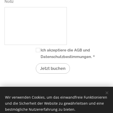
Notiz
Ich akzeptiere die AGB und
Datenschutzbestimmungen.
Jetzt buchen
Wir verwenden Cookies, um das einwandfreie Funktionieren
und die Sicherheit der Website zu gewährleitsen und eine
Jakupi-MG Transporte GmbH
bestmögliche Nutzererfahrung zu bieten.
Lerchenfelder Gürtel 14