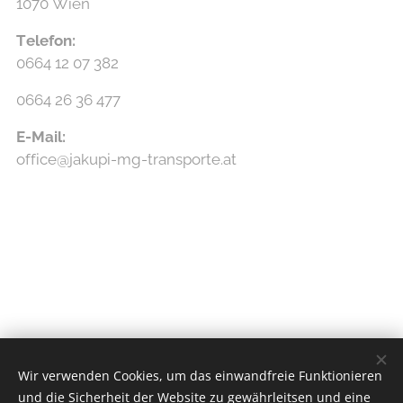
1070 Wien
Telefon
:
0664 12 07 382
0664 26 36 477
E-Mail
:
office@jakupi-mg-transporte.at
Wir verwenden Cookies, um das einwandfreie Funktionieren
und die Sicherheit der Website zu gewährleitsen und eine