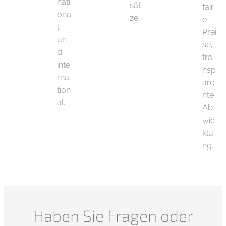
nati
sät
fair
ona
ze.
e
l
Prei
un
se,
d
tra
inte
nsp
rna
are
tion
nte
al.
Ab
wic
klu
ng.
Haben Sie Fragen oder