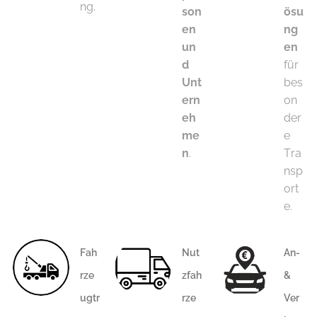
ng.
son
ösu
en
ng
un
en
d
für
Unt
bes
ern
on
eh
der
me
e
n
.
Tra
nsp
ort
e.
Fah
Nut
An-
rze
zfah
&
ugtr
rze
Ver