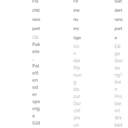
Fra
Fir
Son
chtt
me
dert
rans
nu
rans
port
mz
port
Ob
üge
e
Pak
Vo
Eili
ete
n
ge
,
der
Sen
Pal
Pla
du
ett
nun
ng?
en
g
Kei
od
bis
n
er
zur
Pro
spe
Dur
ble
rrig
chf
m!
e
ühr
Wir
Güt
un
biet