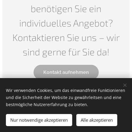
benötigen Sie ein
individuelles Angebot?
Kontaktieren Sie uns – wir
sind gerne für Sie da!
Kontakt aufnehmen
Wir verwenden Cookies, um das einwandfreie Funktionieren
und die Sicherheit der Website zu gewährleitsen und eine
Jakupi-MG Transporte GmbH
bestmögliche Nutzererfahrung zu bieten.
Lerchenfelder Gürtel 14
1070 Wien
Nur notwendige akzeptieren
Alle akzeptieren
Unterstützt von
Webnode
Cookies