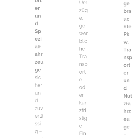
ort
Um
ge
er
züg
bra
un
e,
uc
d
ge
hte
Sp
wer
Pk
ezi
blic
w,
alf
he
Tra
ahr
Tra
nsp
zeu
nsp
ort
ge
ort
er
sic
e
un
her
od
d
un
er
Nut
d
kur
zfa
zuv
zfri
hrz
erlä
stig
eu
ssi
e
ge
g –
Ein
–