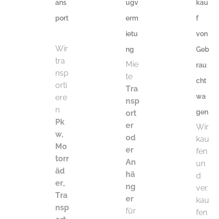
ans
ugv
kau
port
erm
f
ietu
von
Wir
ng
Geb
tra
Mie
rau
nsp
te
cht
orti
Tra
wa
ere
nsp
n
gen
ort
Pk
er
Wir
w,
od
kau
Mo
er
fen
torr
An
un
äd
hä
d
er,
ng
ver
Tra
er
kau
nsp
für
fen