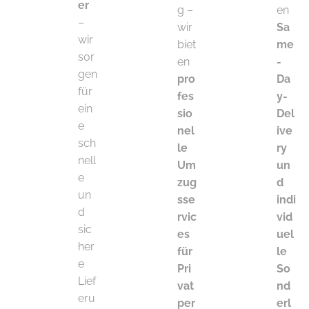
er
g –
en
–
wir
Sa
wir
biet
me
sor
en
-
gen
pro
Da
für
fes
y-
ein
sio
Del
e
nel
ive
sch
le
ry
nell
Um
un
e
zug
d
un
sse
indi
d
rvic
vid
sic
es
uel
her
für
le
e
Pri
So
Lief
vat
nd
eru
per
erl